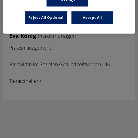
Reject All Optional
Accept All
Eva König
Praxismanagerin
Praxismanagement
Fachwirtin im Sozialen Gesundheitswesen IHK
Tierarzthelferin